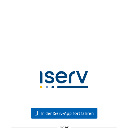
In der IServ-App fortfahren
oder