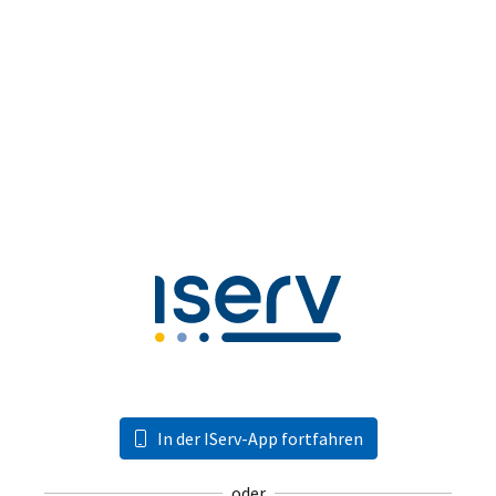
In der IServ-App fortfahren
oder